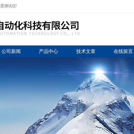
度测试仪!
公司新闻
产品中心
技术文章
在线留言