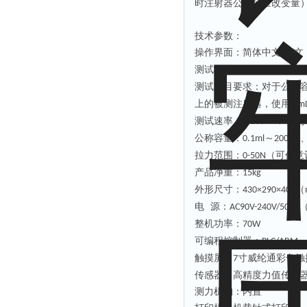
时注射器公称容量改变量
技术参数：
操作界面：简体中文
英文
/
测试标准：
GB 15810-2019
测试
项目要求
：
对于公称
上的被测注射器，使用
5
m
测试速率：
0-
100mm/min
公称容量：
～
0.1ml
200 ml
拉力范围：
（可任意
0-50N
产品净重：
15kg
外形尺寸：
（
430×290×400
电
源：
AC90V-240V/50Hz
整机功率：
70W
可编程控制器：
PLC/ARM
触摸屏：
寸
威纶通彩色触
7
传感器：高精度力值传感
测力机构：内置