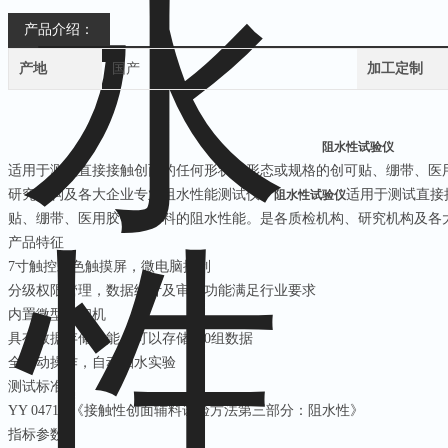
产品介绍：
产地
国产
加工定制
阻水性试验仪
适用于测试直接接触创面的任何形状、形态或规格的创可贴、绷带、医
研究机构及各大企业专业阻水性能测试仪。
适用于测试直接
阻水性试验仪
贴、绷带、医用胶带等材料的阻水性能。是各质检机构、研究机构及各
产品特征
7
寸触控彩色触摸屏，微电脑控制
分级权限管理，数据统计及审计功能满足行业要求
内置微型打印机
具有数据存储功能，可以存储
500
组数据
全自动操作，自动抽水实验
测试标准
YY 0471.3
《接触性创面辅料试验方法第三部分：阻水性》
指标参数