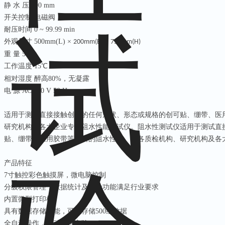
静
水
压
500 mm
开关控制
电磁阀
耐压时间
0 ~ 99.99 min
外观尺寸
500mm(L)
×
×
200mm(B)
750mm(H)
重
量
5 kg
工作温度
15
℃
℃
~ 50
相对湿度
醉
高
80%
，无凝露
电
源
AC 220 V 50 Hz
适用于测试直接接触创面的任何形状、形态或规格的创可贴、绷带、医
研究机构及各大企业专业阻水性能测试仪。阻水性测试仪适用于测试直
贴、绷带、医用胶带等材料的阻水性能。是各质检机构、研究机构及各
产品特征
7
寸触控彩色触摸屏，微电脑控制
分级权限管理，数据统计及审计功能满足行业要求
内置微型打印机
具有数据存储功能，可以存储
500
组数据
全自动操作，自动抽水实验