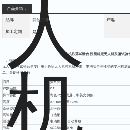
产品介绍：
品牌
其他品牌
产地
加工定制
是
无人机跌落试验台 性能稳定
无人机跌落试验
一、
描述
无人机跌落试验台是专门用于验证无人机整机抗冲击、电池安全等性能的专用检测
二
、关键性能参数
项目
参数要求
控制系统
PLC
操作界面
彩色
寸触摸屏，中英文切换
7
高度
误差±
0.3-10m
2cm
跌落姿态
水平跌落
高速相机
（
选配）
测试方式
电动提升，自动释放
电源
，
AC 220V
50 Hz