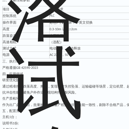
二
、关键性能参数
项目
参数要求
控制系统
PLC
操作界面
彩色
寸触摸屏，中英文切换
7
高度
误差±
0.3-10m
2cm
跌落姿态
水平跌落
高速相机
（
选配）
测试方式
电动提升，自动释放
电源
，
AC 220V
50 Hz
三、
执行
标准
严格遵循
GB 42590-2023
四，
应用领域
研发优化阶段
通过精准控制跌落高度、角度，复现低空失控坠落、运输磕碰等场景，定位机臂、
抗冲击性能，避免户外作业出现结构性断裂风险。
生产质检环节
作为出厂必检项目，批量抽检验证量产机型的抗摔性能一致性，剔除不合格产品，
五，配置清单
主机
台；
1
说明书
份
1
;