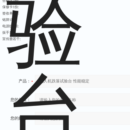
合格证
份
1
;
保修卡
份
1
;
签收单
份
1
;
铭牌
块
1
;
电源线
根
1
;
扳手
套
1
;
宣传册若干
;
产品：
您的单位：
您的姓名：