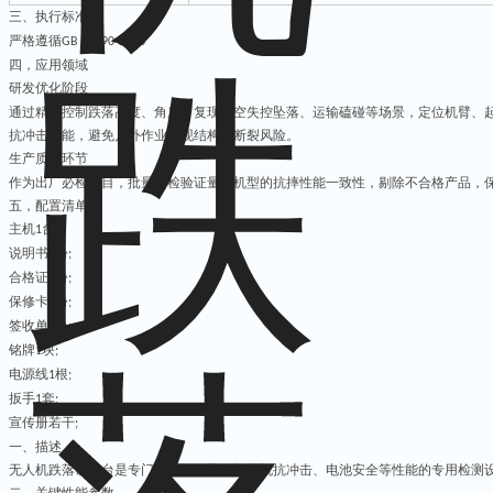
三、
执行
标准
严格遵循
GB 42590-2023
四，
应用领域
研发优化阶段
通过精准控制跌落高度、角度，复现低空失控坠落、运输磕碰等场景，定位机臂、
抗冲击性能，避免户外作业出现结构性断裂风险。
生产质检环节
作为出厂必检项目，批量抽检验证量产机型的抗摔性能一致性，剔除不合格产品，
五，配置清单
主机
台；
1
说明书
份
1
;
合格证
份
1
;
保修卡
份
1
;
签收单
份
1
;
铭牌
块
1
;
电源线
根
1
;
扳手
套
1
;
宣传册若干
;
一、
描述
无人机跌落试验台是专门用于验证无人机整机抗冲击、电池安全等性能的专用检测