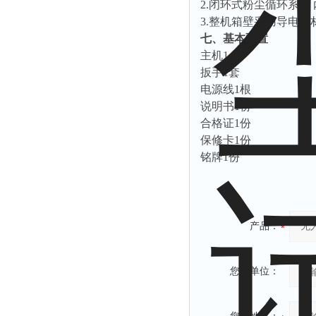
2.
闭环式粉尘循环系统
3.
整机箱壁采用导电性
七、基本配置
主机
1台
扳手
1套
电源线
1根
说明书
1份
合格证
1份
保修卡
1份
铭牌
1份
产品：
您的单位：