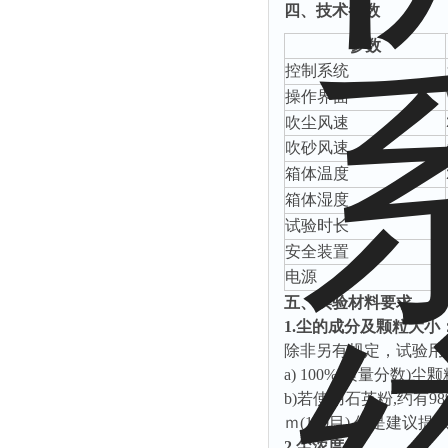
四、技术参数
‌参数‌
控制系统
操作界面
吹尘风速
吹砂风速
箱体温度
箱体湿度
试验时长
安全装置
电源
五、实验材料要求
1.尘的成分及颗粒大小
除非另有规定，试验用
a) 100%(质量分数)尘
b)若使用石英粉,约有98
ｍ(140目),但是建
2.尘浓度：