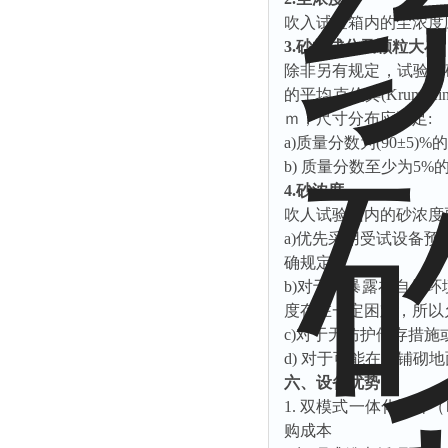
吹入试验箱内的尘浓度
3.
砂的成分及颗粒大小
除非另有规定，试验用
的平均克伦宾(Krumbei
ｍ
，尺寸分布应满足
:
a)质量分数为(90
±
5)%
b) 质量分数至少为5%
4.
砂浓度
吹人试验箱内的砂浓度
a)优先采用受试设备
确规定
b)对于只暴露在自然环境
度存在一定困难，所以
c)对于无防护储存措施
d) 对于可能在未铺砌
六、设备优势
1.
双模式一体化设计（
购成本