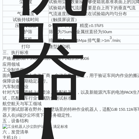
尘浓度
试验用尘的数量应能够使箱底基准表面上的沉
气流
试验箱内的气流应主要是自上而下的垂直气流
气流速度
气流速度应能够使尘在试验箱内均匀分布
试验持续时间
（
触摸屏设置
）
压力传感器
（可调）精度±
0-1Mpa
0.5%FS
防护筛
筛孔为
，金属丝直径为
75um
50um
3
空压机
排气压力
≥
排气量
:
1.25Mpa
:>1m
/min;
打印
微型打印机
三、
执行
标准
严格遵循
，
GB/T 39006-2020
GB/T 2423.37-2006
应用领域
工业制造领域
面向工业机器人本体厂商、自动化集成企业，用于验证车间内作业的搬
保障设备长期稳定运行。
汽车制造行业
针对汽车生产线上的喷涂、装配机器人，以及新能源汽车的电池
生
PACK
试，匹配汽车行业专属防尘测试标准。
航空航天与军工领域
用于测试部署在野外、戈壁场景的特种作业机器人，适配
等
GJB 150.12A
器人在ji端沙尘环境下的任务稳定性。
五，设备结构
六，发货清单
主机
台；
1