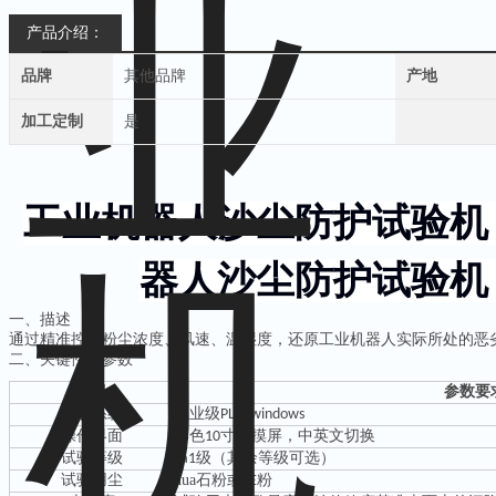
产品介绍：
品牌
其他品牌
产地
加工定制
是
工业机器人沙尘防护试验机
器人沙尘防护试验机
一、
描述
通过精准控制粉尘浓度、风速、温湿度，还原工业机器人实际所处的恶
二
、关键性能参数
项目
参数
要
控制系统
工业级
PLC+windows
操作界面
彩色
寸触摸屏，中英文切换
10
试验等级
级（其余等级可选）
La1
试验用尘
hua石粉或
粉
FE