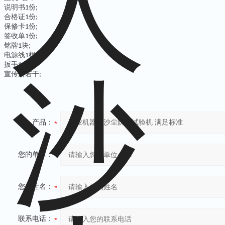
说明书
份
1
;
合格证
份
1
;
保修卡
份
1
;
签收单
份
1
;
铭牌
块
1
;
电源线
根
1
;
扳手
套
1
;
宣传册若干
;
产品：
您的单位：
您的姓名：
联系电话：