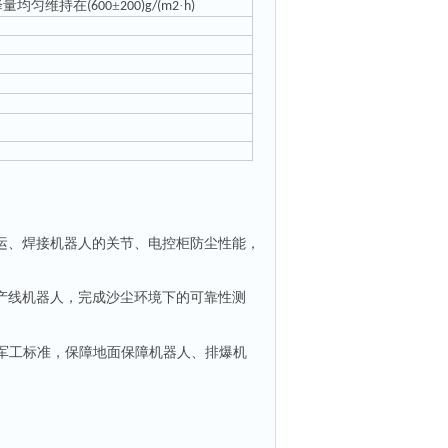
降量均匀维持在
±
·
(600
200)g/(m2
h)
运、焊接机器人的关节、电控柜防尘性能，
产线机器人，完成沙尘环境下的可靠性测
军工标准，保障地面保障机器人、排爆机