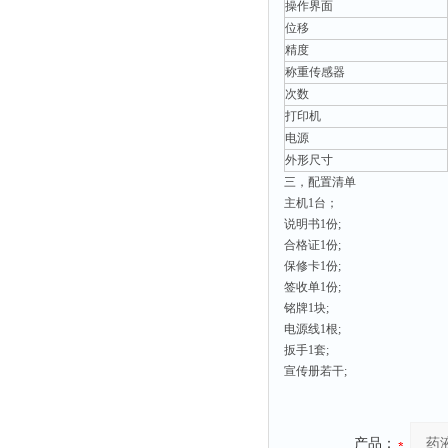
操作界面‌
位移
精度
称重传感器
次数
打印机
电源
外形尺寸
三，配置清单
主机1台；
说明书1份;
合格证1份;
保修卡1份;
签收单1份;
铭牌1块;
电源线1根;
扳手1套;
宣传册若干;
产品：