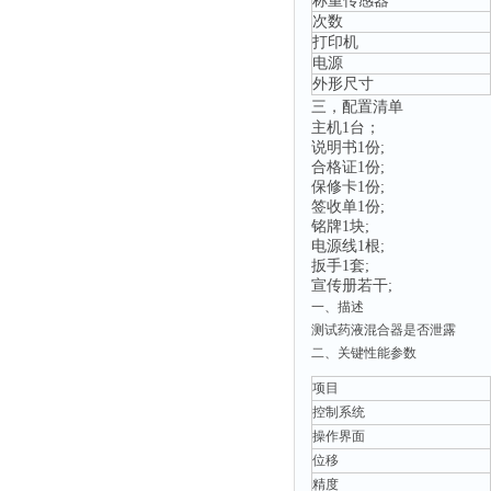
称重传感器
次数
打印机
电源
外形尺寸
三，配置清单
主机
1台；
说明书
1份;
合格证
1份;
保修卡
1份;
签收单
1份;
铭牌
1块;
电源线
1根;
扳手
1套;
宣传册若干
;
一、
描述
测试药液混合器是否泄露
二
、关键性能参数
‌项目‌
控制系统‌
操作界面‌
位移
精度