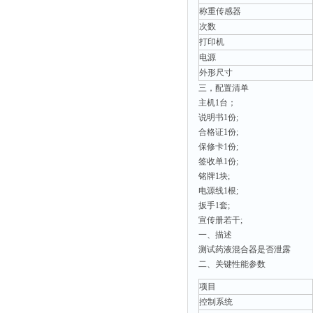
称重传感器
次数
打印机
电源
外形尺寸
三，配置清单
主机1台；
说明书1份;
合格证1份;
保修卡1份;
签收单1份;
铭牌1块;
电源线1根;
扳手1套;
宣传册若干;
一、
描述
测试药液混合器是否泄露
二
、关键性能参数
‌项目‌
控制系统‌