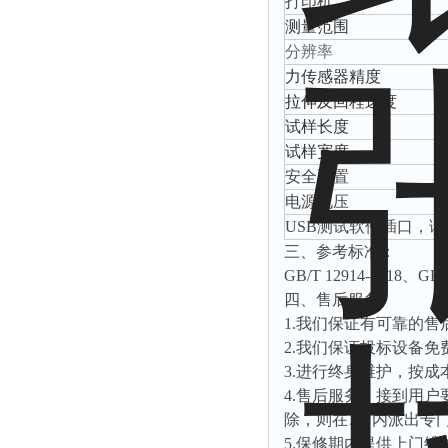
打印机
测量范围
分辨
率
力传感器精度
拉伸及回程速度
试样长度
试样宽度
安全配置
电源电压
USB测试软件插口，
三、
参考标准：
GB/T 12914-2018、GB/
四、
售后服务
1
.
我们保证有可靠的售
2
.
我们保证投标设备免
3
.
进行终身维护，按成
4
.
售后服务：接到用户
除，则在
7日内派出专
5
.
保修期内提供上门维