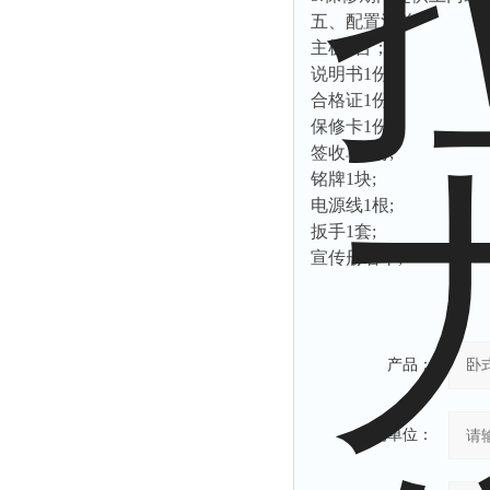
五、配置清单
主机
1台；
说明书
1份;
合格证
1份;
保修卡
1份;
签收单
1份;
铭牌
1块;
电源线
1根;
扳手
1套;
宣传册若干
;
产品：
您的单位：