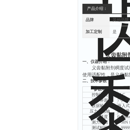
产品介绍：
品牌
其他品牌
加工定制
是
义齿黏附
一、
仪器介绍：
义齿黏附剂稠度试
使用适配性，是义齿黏
二、技术参数：
参数项
控制系统
PLC
操作界面
7寸彩
数据输出
嵌入式
压力传感轴
具有最
测试速度
0-30
测力范围
0-50
测试时间
1-9999