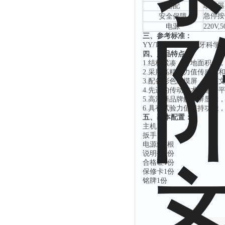
选配
取样器
急停按
安全保障
‌电源
220V,
三、参考标准：
YY/T 1280-2015《牙
四、产品特点：
1.结构紧凑，占地面积小
2.采用高精度力值传感器
3.配备彩色触摸屏，中英
4.先进的传动技术，运行
5.高清晰
品牌触摸屏
显示
6.具有试验力值保持功能
五、基本配置：
主机
1台
扳手
1套
电源线
1根
说明书
1份
合格证
1份
保修卡
1份
铭牌
1份