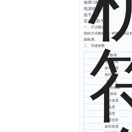
铭牌
1块;
电源线
1根;
扳手
1套;
宣传册若干
;
‌一、
方法概述
扭转力试验机
‌是一种用于测
能检测。
‌二、关键参数
‌参数项‌
控制系统
操作界面
操作方式
打印机
扭矩传感器:
分辨率
旋转速度
温度
湿度
旋紧扭矩
旋转角度