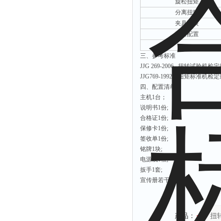
旋松扭矩
分离扭矩
夹具工装
安全配置
三、
参考标准
JJG 269-2006
扭转试验机检定
JJG769-1992
扭矩标准机检定
四、配置清单
主机1台；
说明书1份;
合格证1份;
保修卡1份;
签收单1份;
铭牌1块;
电源线1根;
扳手1套;
宣传册若干;
产品：