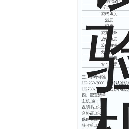
扭矩传感器
:
分辨率
旋转速度
温度
湿度
旋紧扭矩
旋转角度
旋松扭矩
分离扭矩
夹具工装
安全配置
三、
参考标准
JJG 269-2006
扭转试验机
JJG769-1992
扭矩标准机
四、配置清单
主机
1台；
说明书
1份;
合格证
1份;
保修卡
1份;
签收单
1份;