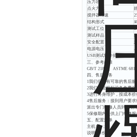
压力容器
点火方式
搅拌器转速
2
结构形式
测试工位
测试样品
安全配置
电源电压
A
USB测试软件插口，读取
三、
参考标准
GB/T 21844
、
ASTME 681
四、
售后服务
1我们保证有可靠的售后服
2我们保证投标设备免费
3进行终身维护，按成本
4售后服务：接到用户要
派出专门维修人员到现场
5保修期内提供上门维修
五、配置清单
主机
1台；
说明书
1份;