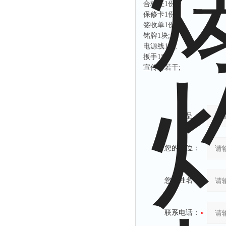
合格证
1份;
保修卡
1份;
签收单
1份;
铭牌
1块;
电源线
1根;
扳手
1套;
宣传册若干
;
产品：
您的单位：
您的姓名：
联系电话：