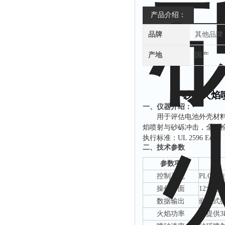
产品介绍：
品牌
其他品牌
产地
国产
砂砾火焰
一、
仪器介绍：
用于评估电池外壳材
焰喷射
‌与砂砾冲击‌，全
执行标准：
UL 2596 Ed2
二、技术参数
参数项
控制系统
PLC控制
操作界面
12寸
数据输出
嵌入式
火焰功率
可提供