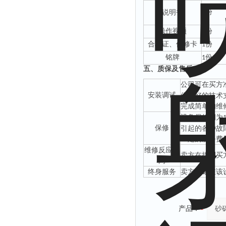
份
说明书
1
操作视频
份
1
合格证、保修卡
份
1
铭牌
份
1
五、
质保及售后
公司可在买方
安装调试
供良好的技术
完成简单的维
设备保修期为
保修
引起的各种故
一定的服务费
维修反应时
卖方在接到买
间
终身服务
卖方承诺在该
产品：