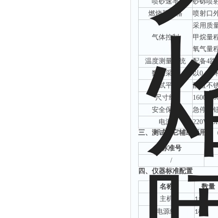
喷砂速率
‌砂砾喷射
燃烧器规格
喷射口
‌采用
气体控制
甲烷量
氧气量
温度测量系统
‌配备4
数据采集
‌以‌0.
测试平台
配置不
尺寸约
1600
*80
安全保障
急停按
‌电源
220V,50
三、
测试其它辅助项用品
标准号
/
四、
仪器标准配置
名称
数量
主机
台
1
电源线
根
1