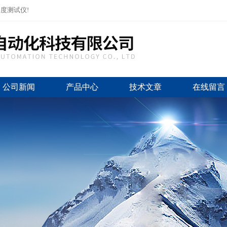
度测试仪!
公司新闻
产品中心
技术文章
在线留言