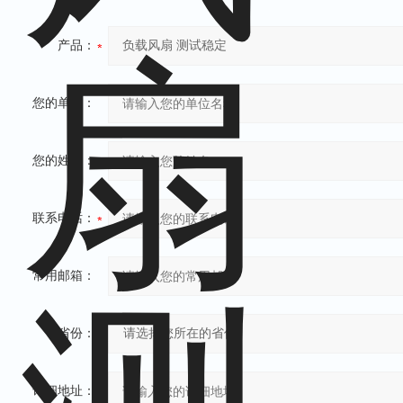
产品：
您的单位：
您的姓名：
联系电话：
常用邮箱：
省份：
详细地址：