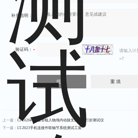
补充说明：
验证码：
请输入计
=7
上一篇：
LT-Z626神经血管植入物颅内动脉支架弯曲打折测试仪
下一篇：
LT-Z623手机连接件联轴节系统测试工装