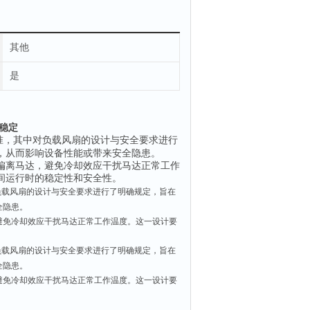
其他
是
试稳定
，其中对‌负载风扇‌的设计与安全要求进行
，从而影响设备性能或带来安全隐患。
流偏离马达，避免冷却效应干扰马达正常工作
间运行时的稳定性和安全性。
负载风扇‌的设计与安全要求进行了明确规定，旨在
全隐患。
，避免冷却效应干扰马达正常工作温度。这一设计要
负载风扇‌的设计与安全要求进行了明确规定，旨在
全隐患。
，避免冷却效应干扰马达正常工作温度。这一设计要