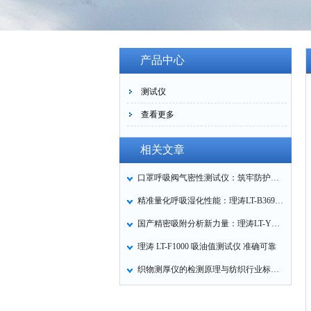
产品中心
测试仪
查看更多
相关文章
口罩呼吸阀气密性测试仪：筑牢防护口罩的质量关卡
精准量化呼吸湿化性能：理涛LT-B369湿化器数据采集装置技术解析
国产精密吸附分析新力量：理涛LT-Y019A全自动高压吸附仪的性能与应用解析
理涛 LT-F1000 吸油值测试仪 准确可靠
织物测厚仪的检测原理与纺织行业标准化应用