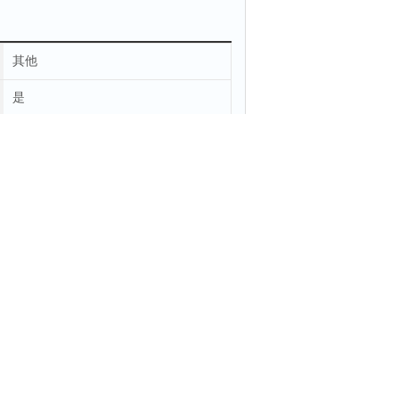
其他
是
气阻测试仪 精工制造
荷、打印设定、测试、上行、下行、时间、