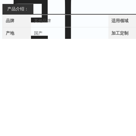
产品介绍：
品牌
其他品牌
适用领域
产地
国产
加工定制
吸引导管气阻测试仪 精工制造
吸引导管
生产厂家：
采用
寸
威纶通
液晶触控显示屏，中
英
文菜单显示。公称规格、设定载
7
标定。由键盘与触摸控制液晶显示屏上的菜单，机载打印测试结果。
符合
标准：
符合
标准中相关条款设计制造。
YY/
T
0339-2019
技术指标：
操作界面
：
中英文切换
触摸屏：
寸彩色触摸屏威纶通；
7
质量流量计：进口品牌
；
Brooks
精密调压阀：
德力西
品牌
控制系统：
PLC
测试软件：
套
1
接头夹具：符合
的
内圆维接头和
外圆锥接头二套
YY/T10401
22mm
15mm
内置压力气泵：
可根据客户要求任意选择
0-
30kpa