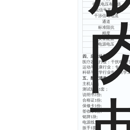
电流电压有效值
交流信号直流分量
干涉信号电流
通道
标准阻抗
精度
安全配置
电源电压
四、应用场景
医疗器械行业：干扰电治
运动与健康行业
：专业运
科研与教学行业生物医学
五、配置清单
主机
台；
1
测试软件
套；
1
说明书
份
1
;
合格证
份
1
;
保修卡
份
1
;
签收单
份
1
;
铭牌
块
1
;
电源线
根
1
;
扳手
套
1
;