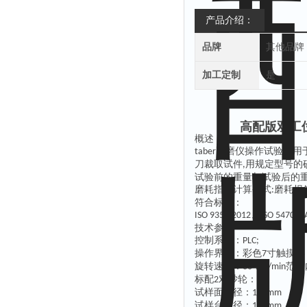
产品介绍：
品牌
其他品牌
加工定制
是
高配版双工位
概述：
耐磨仪操作试验适用
taber
刀裁取试件
用规定型号的
,
试验前的重量与试验后的
磨耗指数计算公式
磨耗损
:
符合标准：
、
、
ISO 9352-2012
ISO 5470
技术
参数
控制系统：
PLC;
操作界面：彩色
寸触摸屏
7
旋转速度：
范围
30-75r/min
标配
对砂轮：
2
试样面直径：
100mm
试样台直径：
113mm