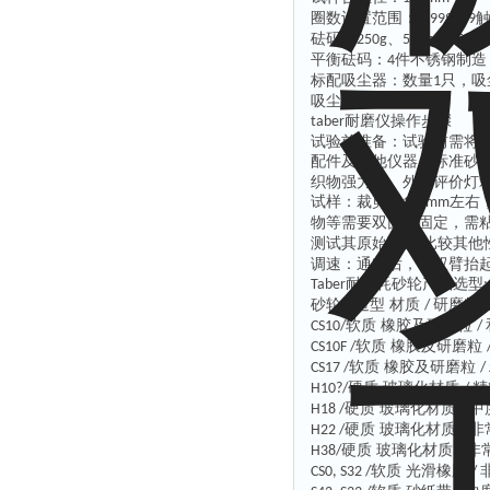
圈数设置范围：
1-999999
砝码：
、
、
250g
500g
750g
平衡砝码：
件不锈钢制造
4
标配吸尘器：数量
只，吸
1
吸尘臂高度：可调
耐磨仪操作步骤
taber
试验前准备
：
试验前需将
配件及其他仪器：标准砂
织物强力机、外观评价灯
试样：裁剪为
左右
110mm
物等需要双面胶固定，需
测试其原始强力
比较其他
;
调速：通电后，在双臂抬
耐磨耗砂轮产品选型
Taber
:
砂轮
造型 材质
研磨特性
/
/
软质 橡胶及研磨粒
CS10/
/
软质 橡胶及研磨粒
CS10F /
软质 橡胶及研磨粒
CS17 /
/
硬质 玻璃化材质
精
H10?/
/
硬质 玻璃化材质
中
H18 /
/
硬质 玻璃化材质
非
H22 /
/
硬质 玻璃化材质
非
H38/
/
软质 光滑橡胶
CS0, S32 /
/