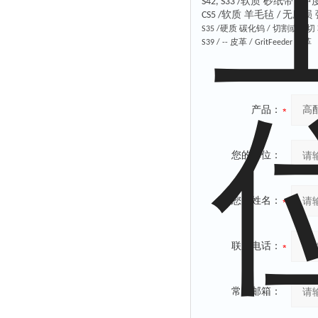
软质 砂纸带
中
S42, S33 /
/
软质 羊毛毡
无磨损 
CS5 /
/
硬质 碳化钨
切割或削切 
S35 /
/
皮革
皮革
S39 / --
/ GritFeeder
产品：
您的单位：
您的姓名：
联系电话：
常用邮箱：