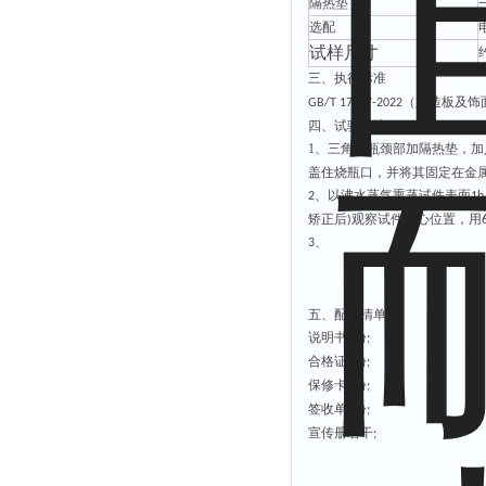
隔热垫
选配
试样
尺寸
三、
执行
标准
（人造板及饰
GB/T 17657-2022
四、
试验方法
1、
三角烧瓶颈部加隔热垫，加
盖住烧瓶口，并将其固定在金
以沸水蒸气熏蒸试件表面
2、
1
h
矫正后
观察试件中心位置，用
)
3、
五、配置清单
说明书
份
1
;
合格证
份
1
;
保修卡
份
1
;
签收单
份
1
;
宣传册若干
;