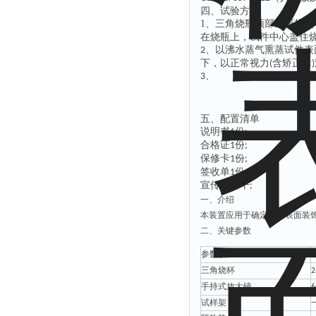
四、
试验方法
1、
三角烧瓶颈部加隔热垫
在烧瓶上，试件中心盖住
以沸水蒸气熏蒸试件表
2、
下，以正常视力
含矫正后
(
)
3、
五、配置清单
说明书
份
1
;
合格证
份
1
;
保修卡
份
1
;
签收单
份
1
;
宣传册若干
;
一、
介绍
本装置应用于确定产品表面装
二、关键
参数
参数项
三角烧杯
手持式放大镜
6
试样架