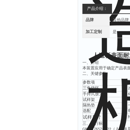
产品介绍：
品牌
其他品牌
加工定制
是
人造板表面耐
一、
介绍
本装置应用于确定产品表
二、关键
参数
参数项
三角烧杯
手持式放大镜
6
试样架
隔热垫
选配
试样
尺寸
三、
执行
标准
（人造板
GB/T 17657-2022