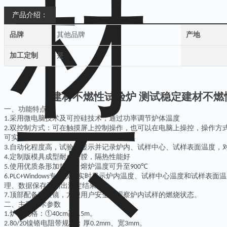
产品介绍：
品牌
其他品牌
产地
加工定制
是
建材不燃性试验炉 测试稳定
建材不燃
一、功能特点
采用微电脑技术及可控硅技术，通过功率调节炉体温度
1.
双控制方式：可在触摸屏上控制操作，也可以在电脑上操控，操作方
2.
可实现
；
WIFI
自动化程度高，试验时显示并记录炉内、试样中心、试样表面温度，
3.
定制版模具成型耐火炉膛，隔热性能好
4.
使用优质条形加热器，熔炉温度可升至
℃
5.
900
专业软件实时显示炉内温度、试样中心温度和试样表面温
6.PLC+
Windows
理、数据保存和输出测定结果。
顶部配备观察镜，方便用户安全的观察炉内试样的燃烧状态。
7.
二、主要技术参数
炉体规格：①
高
。
1.
40cm
1.5m
镍铬电阻带规格：厚
、宽
。
2.80/20
0.2mm
3mm