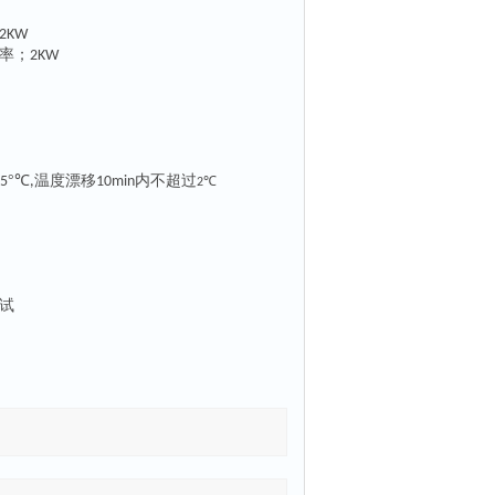
2KW
率；
2KW
°℃
温度漂移
内不超过
5
,
10min
℃
2
试