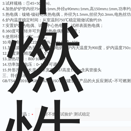
试样规格：①
×
。
3.
45
50(mm)
加热炉炉管内径
±
外径φ
±
高
±
功率约
4.
75mm
1mm,
90mm
1mm,
150mm
1mm,
热电偶：镍铬
镍硅铠装热电偶，外径为
丝径为
电热丝功
5.
-
1.5mm,
0.3mm,
炉内温度稳定时间：从室温到
℃稳定能做试验约
6.
750
1h
安置炉内热电偶、试样中心热电偶、试样表面热电偶；
7.
度可旋转并可升降的热电偶扫描装置；
8.360
使用环境：
℃—
℃。
9.
-5
40
电源电压：
±
电流≤
10.
AC220V
10%,50Hz,
10A;
加热源为预热至
±
度的电炉，炉内大温度为
度，炉内温度
±
11.
750
5
900
750
温度测量精度：≤±
℃。
12.
0.5
加热功率：
13.
800-1000W;
功率加热电压：
可调；
14.
0~100V
外形尺寸：长度
米宽度
高度
含风管接头
15.
1.2
.0.57
1.82m
三、符合标准
、
、
建筑类产品的火反应测试
不可燃测
GB/T5464-2010
GB/T8624
ISO1182
--
产品：