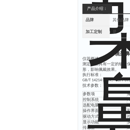
产品介绍：
品牌
其他品牌
加工定制
是
镜架鼻
仪器概述：
测定镜架具有一定的镜片
形，影响佩戴效果。
执行标准：
、
GB/T 14214-2019
GB/T 39
技术参数：
参数项
控制系统
P
选配电脑
操作界面
驱动方式
显示功能
传感器
0