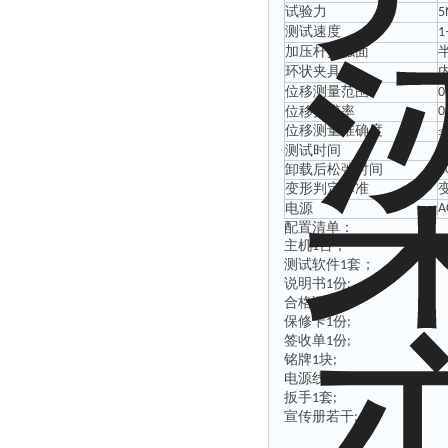
‌试验力
5
测试速度
1
‌加压杆接触面
‌环状夹具
‌位移测量范围
0
‌位移分辨率
0
‌位移测量准确度
≤
测试时间
0
‌卸载后松弛时间
2
‌变形判定标准
电源
A
配置清单：
主机
台；
1
测试软件
套；
1
说明书
份
1
;
合格证
份
1
;
保修卡
份
1
;
签收单
份
1
;
铭牌
块
1
;
电源线
根
1
;
扳手
套
1
;
宣传册若干
;