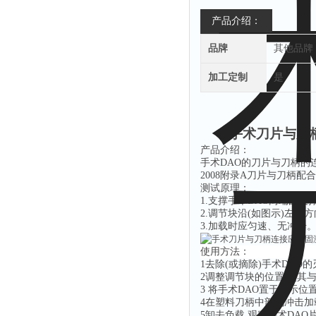
产品介绍：
品牌
其他品牌
加工定制
是
手术刀片与刀
产品介绍：
手术DAO的刀片与刀柄的连
2008附录A刀片与刀柄配
测试原理：
1.支撑手术DAO两端的
2.调节块沿(如图示)左
3.加载时应匀速、无冲击
使用方法：
1去除(或摘除)手术DAO的
2调整调节块的位置,使其
3 将手术DAO置于图示位
4在塑料刀柄中部无冲击加载荷
5卸去负载,观察手术DA