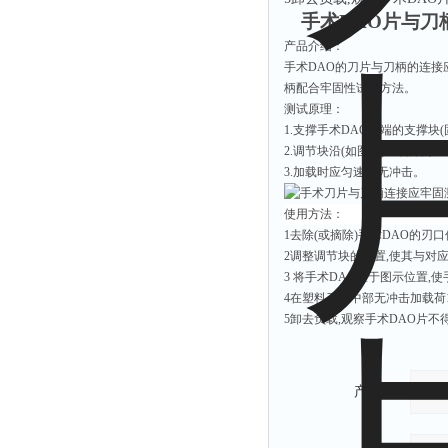
手术DAO片与刀
产品介绍：
手术DAO的刀片与刀柄的连接应
柄配合牢固性试验方法。
测试原理：
1.支撑手术DAO两端的支撑块
2.调节块沿(如图示)左右方向
3.加载时应匀速、无冲击。
使用方法：
1去除(或摘除)手术DAO的刃口
2调整调节块的位置,使其与对
3 将手术DAO置于图示位置,
4在塑料刀柄中部无冲击加载荷10
5卸去负载,观察手术DAO片
产品：