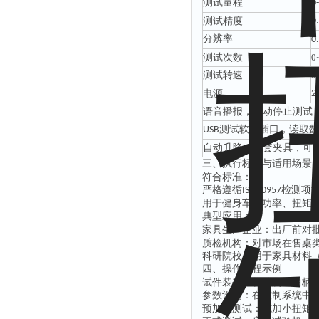
测试量程
0
测试精度
0
分辨率
0
测试次数
0
测试转速
0
电源
2
语音播报，自动停止测试
测试软件插口，读取数
USB
自动升降，配套夹具，可
三、
执行
标准与适用场景
符合标准：
严格遵循
检测项
IS0 20957
用于健身车的功率、扭矩
典型应用
：
家具生产企业
：出厂前对
质检机构：对市场在售桌
科研院校：用于家具材料
四、操作流程示例
试件装夹
：将待测试曲柄
参数设定：在控制系统中
预加载测试：施加小扭矩