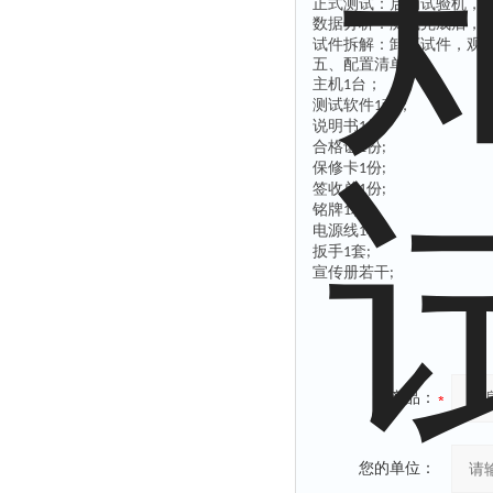
正式测试：启动试验机，
数据分析：测试完成后，
试件拆解：卸下试件，观
五、配置清单
主机
台；
1
测试软件
套；
1
说明书
份
1
;
合格证
份
1
;
保修卡
份
1
;
签收单
份
1
;
铭牌
块
1
;
电源线
根
1
;
扳手
套
1
;
宣传册若干
;
产品：
您的单位：