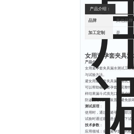
产品介绍：
品牌
其他品牌
加工定制
是
女用避孕套夹具漏
产品介绍
：
女用避孕套夹具漏水测试工装
与试验方法。
避
女用避孕套夹具漏水测试工
可以帮助确保避孕套的完整性
样结果漏斗式填充口，用户操
防渗漏定制夹紧装置，避免损
测试原理
：
使用时，通过向避孕套内部注
试验时通过观察悬挂状态下试
技术参数
：
应用领域
：
全套避孕套，药检