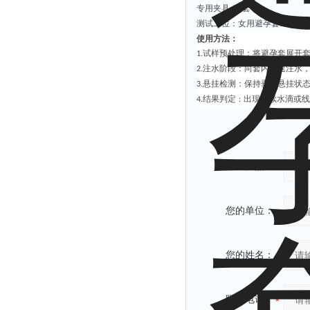
专用夹具
：
套
5
测试工位
：
女用避孕套
工位可
5
使用方法：
试样预处理：将避孕套展开
1.
注水阶段：向套内匀速注水
2.
悬挂检测：保持垂直悬挂状
3.
结果判定
出现连续水滴或线
：
4.
产品：
您的单位：
您的姓名：
联系电话：