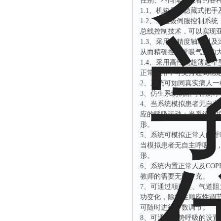
性别、不同体重患者的各
1.1、机箱具有隐藏式把
1.2、工业级伺服控制系统
总线控制技术，可以实现
1.3、采用高精度轴承以
从而精确控制呼吸气量的
1.4、采用高性能超薄超窄
正常使用，可支持超高稳
2、系统可如同真实病人
3、仿生系统机箱可检测
4、当系统模拟患者无自
应的呼吸运动；当系统模
形。
5、系统可模拟正常人的呼
当模拟患者无自主呼吸时
形。
6、系统内置正常人及CO
教师的需要无限扩充。
7、可通过顺应性、气道阻
功变化，除线性顺应性调
可随时进行参数调节。
8、可通过趋势呼吸的设