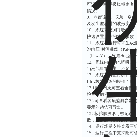
可通过随机呼吸模拟患者
情况。
9、内置咳嗽、叹息、窒
及发生窒息时的波形变化
10、系统可监测呼吸频率
快速设置显示的监测参数
11、系统在运行时可生成流
泡内压-时间曲线（Palv
（Paw-V）、气道压-流速环
12、系统内置动态呼吸
当潮气量在正常、不足、
13、系统支持进行操作
自己教学训练的操作回顾
13.1操作日志可查看全
检查、病例流程类别不同
13.2可查看各项监测参数
显示的趋势可导出。
13.3模拟肺波形可被记
数，当前运行波形的界面
14、运行场景支持查看三
15、运行过程中支持随时