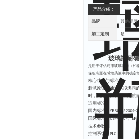
产品介绍：
品牌
其他品牌
加工定制
是
玻璃瓶耐碱
是用于评估药用玻璃容器（如
保玻璃瓶在碱性药液中的稳定
核心功能与标准
‌测试原理‌：通过模拟沸
时，测定单位表面积的质
‌适用标准‌：
国内标准：
YBB00352004-2
国际标准：
、
USP<660>
EP 3
技术
参数
控制系统：
；
PLC