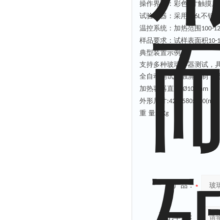
操作界面：彩色
寸触摸屏
7
‌试验容器‌：采用
不锈
316L
‌温控系统‌：加热范围
100-1
‌样品要求‌：试样表面积
10-
典型装置示例
支持多种玻璃容器测试，
‌全自动测试‌：触屏控制
加热容器直径
:
Ø
100mm
外形尺寸
:
420x580x520(mm
重
量
25Kg
产品：
您的单位：