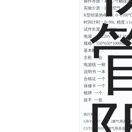
操作界面：彩色
7
寸触摸屏
实验介质：压缩空气；
K
型铠装热电偶：
0~1100
时间计时：
0~99s,
精度
:
±
1s
试件长度：
0~2000mm
电源：
AC220V 50HZ 500
规格：
550*650*1000mm
基本配置：
主机
一台
电源线
一根
说明书
一本
合格证
一个
保修卡
一个
铭牌
一个
扳手
一套
执行标准：
GB/T41317-2022
《燃气用具连
CJ/T197-2010
《燃气用具连接