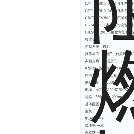
CJ/T490-2016
《燃气用具连接
CJ/T491-2016
《燃气用具连接
GB/T26002-2010
《燃气输送用
HG2486-93
《家用煤气软管》
GB29993-2013
《橡胶和塑料软
技术参数：
控制系统：
PLC;
操作界面：彩色
7
寸触摸屏，中
实验介质：压缩空气；
K
型铠装热电偶：
0~1100
℃
时间计时：
0~99s,
精度
:
±
1s
试件长度：
0~2000mm
电源：
AC220V 50HZ 500KW
规格：
550*650*1000mm
基本配置：
主机 一台
电源线 一根
说明书 一本
合格证 一个