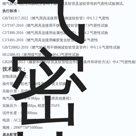
燃气软管气密性试验机主要用于燃气用具软管及波纹管等的气密性试验测试。
执行标准：
GB/T41317-2022
《燃气用具连接用不锈钢波纹软管》中
6.5.2
气密性
CJ/T197-2010
《燃气用具连接用不锈钢波纹软管》中
7.6
气密性试验
CJ/T490-2016
《燃气用具连接用金属包覆软管》中
6.4.2
气密性试验
CJ/T491-2016
《燃气用具连接用橡胶复合软管》中
6.4
气密性
GB/T26002-2010
《燃气输送用不锈钢波纹软管及管件》中
6.1.6
气密性试验
HG2486-93
《家用煤气软管》中的
4.3
气密性试验
GB29993-2013
《橡胶和塑料软管及软管组合件技术条件和评价方法》中
4.7
气密性能
技术参数：
控制系统：
PLC;
操作界面：彩色
7
寸触摸屏，中英文切换；
实验介质：压缩空气；
电气比例阀：
0~0.9Mpa
（可选择其他量程）
实验压力：
0~0.8Mpa,
精度
:
±
0.5%FS
试件长度：
0~2000mm
电源：
AC220V 50HZ 1.5KW
规格：
2000*750*1600mm
基本配置：