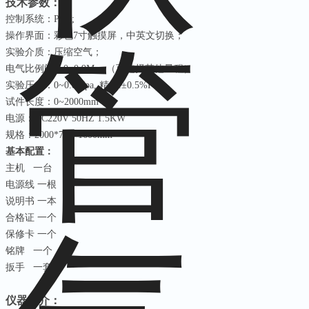
技术参数：
控制系统：
PLC;
操作界面：彩色
7
寸触摸屏，中英文切换；
实验介质：压缩空气；
电气比例阀：
0~0.9Mpa
（可选择其他量程）
实验压力：
0~0.8Mpa,
精度
:
±
0.5%FS
试件长度：
0~2000mm
电源：
AC220V 50HZ 1.5KW
规格：
2000*750*1600mm
基本配置：
主机
一台
电源线
一根
说明书
一本
合格证
一个
保修卡
一个
铭牌
一个
扳手
一套
仪器简介：