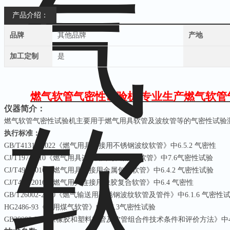
产品介绍：
品牌
其他品牌
产地
加工定制
是
燃气软管气密性试验机 专业生产
燃气软管
仪器简介：
燃气软管气密性试验机主要用于燃气用具软管及波纹管等的气密性试验
执行标准：
GB/T41317-2022
《燃气用具连接用不锈钢波纹软管》中
6.5.2
气密性
CJ/T197-2010
《燃气用具连接用不锈钢波纹软管》中
7.6
气密性试验
CJ/T490-2016
《燃气用具连接用金属包覆软管》中
6.4.2
气密性试验
CJ/T491-2016
《燃气用具连接用橡胶复合软管》中
6.4
气密性
GB/T26002-2010
《燃气输送用不锈钢波纹软管及管件》中
6.1.6
气密性
HG2486-93
《家用煤气软管》中的
4.3
气密性试验
GB29993-2013
《橡胶和塑料软管及软管组合件技术条件和评价方法》中