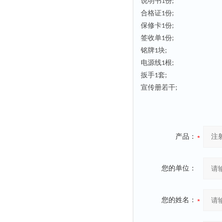
说明书
份
1
;
合格证
份
1
;
保修卡
份
1
;
签收单
份
1
;
铭牌
块
1
;
电源线
根
1
;
扳手
套
1
;
宣传册若干
;
产品：
您的单位：
您的姓名：