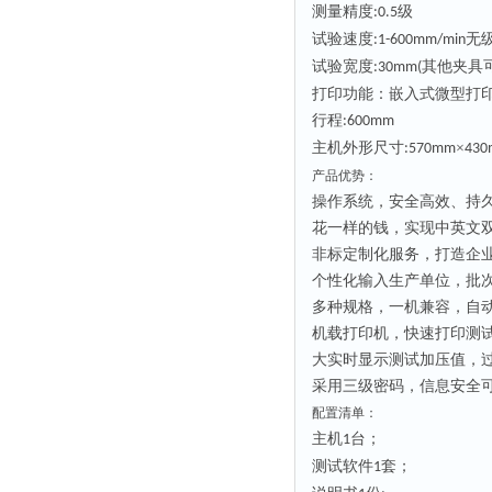
测量精度
级
:0.5
试验速度
无
:1-600mm/min
试验宽度
其他夹具
:30mm(
打印功能：嵌入式微型打
行程
:600mm
主机外形尺寸
×
:570mm
43
产品优势：
操作系统，安全高效、持
花一样的钱，实现中英文
非标定制化服务，打造企
个性化输入生产单位，批
多种规格，一机兼容，自
机载打印机，快速打印测
大实时显示测试加压值，
采用三级密码，信息安全
配置清单：
主机
台；
1
测试软件
套；
1