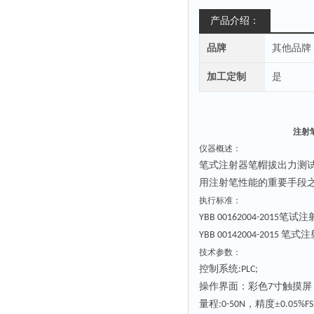
产品介绍：
品牌
其他品牌
加工定制
是
注射
仪器概述：
笔式注射器笔帽拔出力测
用注射笔性能的重要手段
执行标准：
笔试注
YBB 00162004-2015
笔式注
YBB 00142004-2015
技术参数：
控制系统
:PLC;
操作界面：彩色
寸触摸屏
7
量程
，
精度
±
:
0-
50N
0.05%FS