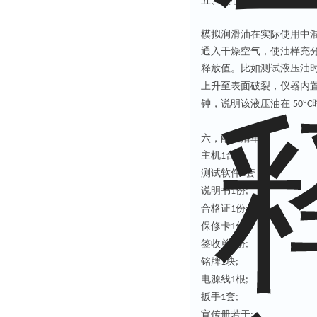
五、
核心性能特点
模拟润滑油在实际使用中
通入干燥空气，使油样充
释放值。比如测试液压油
上升至表面破裂，仪器内
钟，说明该液压油在
°
50
C
六，配置清单
主机
台；
1
测试软件
套；
1
说明书
份
1
;
合格证
份
1
;
保修卡
份
1
;
签收单
份
1
;
铭牌
块
1
;
电源线
根
1
;
扳手
套
1
;
宣传册若干
;