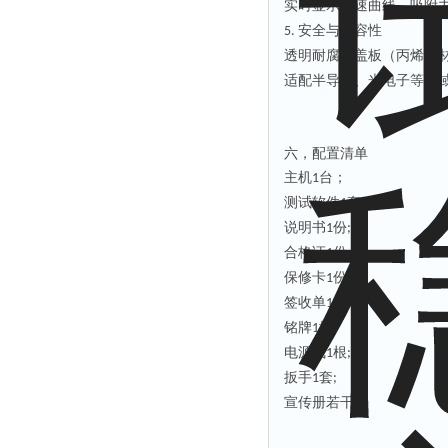
实时显示
转速曲线
、吸附
安全与兼容性
‌5.
透明耐腐蚀盖板（丙烯酸
适配半导体、光电子等领
六，配置清单
主机
台；
1
测试软件
套；
1
说明书
份
1
;
合格证
份
1
;
保修卡
份
1
;
签收单
份
1
;
铭牌
块
1
;
电源线
根
1
;
扳手
套
1
;
宣传册若干
;