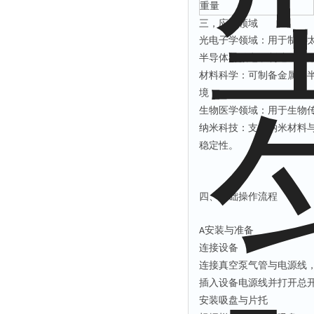
重量
三，
应用领域
光电子学领域
：用于制备
半导体与微电子制造
：适
材料科学
：可制备金属、
境
；
生物医学领域
：用于生物
纳米科技
：支持纳米材料
稳定性
。
四、基础操作流程
安装与准备
A
连接设备
连接真空泵气管与电源线
插入设备电源线并打开总
安装吸盘与片托