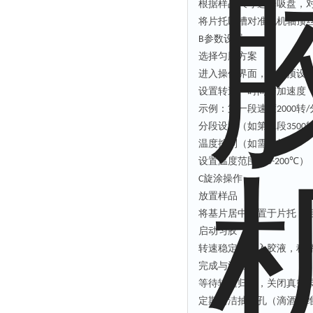
根据样品尺寸选择吸盘，
将片托凹槽对准电机轴顶
参数设置
B
选择匀胶方案
进入操作界面，选择预设
设置转速、时间与加速度
示例：第一段速度
转
2000
/
分段设置（如第二段
3500
温度控制（如需加热）
设置温度范围（
）
0-200℃
旋涂操作
C
放置样品
将基片居中放置于片托，
启动匀胶
转速稳定后注入胶液，程
完成与清洁
等待转速归零，关闭真空
定期清洁抽气孔（滴酒精