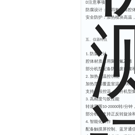
注意事项
D
防腐设计
：聚四氟乙烯腔
安全防护
：加热模块高温
五、仪器
特点
防腐设计
1.
腔体材质采用
聚四氟乙烯
部分机型配备
防溅废料罐
加热与温控功能
‌2.
加热范围覆盖
室温至
200℃‌
支持
分段控温
，部分机型
高精度匀胶性能
‌3.
转速范围
转
分钟
‌10-20000
/
部分机型支持
正反转旋涂
智能化操作
‌4.
配备
触摸屏控制
、蓝牙通