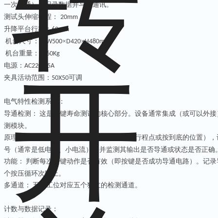
一次导通）、记录数据并与
通讯。
PC
测试头伸缩行程：
20mm
升降平台行程：
60mm
机台尺寸：约
×
×
W500
D420
H480mm
机台重量：约
60Kg
电源：
AC220V 5A
夹具活动范围：
可调
50X50
电气特性检测系统：
导通检测：
这是按键寿命测试的核心部分。设备通常集成（或可以外接
‌
测模块。
原理：
在按压动作的特定时刻（如在设定的行程点或按到底的位置），
‌
号（通常是低电压、小电流），并监测其输出是否导通或状态是否正确
功能：
判断每次按键动作是否有效（即按键是否成功导通电路）。记录
‌
个按压循环次数上。
多通道：
五
个工位对应
五
个独立的检测通道。
‌
计数与数据记录：