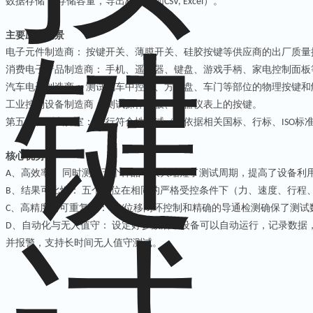
数据存储：
存储容量，导出格式（如
）。
‌
CSV, Excel
主要应用场景
电子元件制造商：
按键开关、薄膜开关、硅胶按键等供应商的出厂质量
‌
消费电子产品制造商：
手机、遥控器、键盘、游戏手柄、家电控制面板
‌
汽车电子制造商：
测试汽车中控台、方向盘、车门等部位的物理按键和
‌
工业控制设备制造商：
测试操作面板、仪器仪表上的按键。
‌
第
五
方检测实验室：
进行符合性测试（如依据相关国标、行标、
标
‌
ISO
核心优势
、
高效率：
同时测试
五
个样品，大大缩短了测试周期，提高了设备利
A
‌
、
结果可比性：
五
个工位在相同的严格受控条件下（力、速度、行程
B
‌
、
高精度与可重复性：
力
位移闭环控制和精确的导通检测确保了测试
C
‌
/
、
自动化与无人值守：
设定好参数后，设备可以自动运行，记录数据
D
‌
并报警，支持长时间无人值守测试。