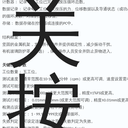
计数器：
记录每个工位已完成的按压循环总数。
‌
数据记录：
记录每个工位每次按压的力、位移数据以及导通状态（成功
‌
的循环次数、对应的力
位移值。
/
存储：
数据存储在控制器或连接的
中。
‌
PC
结构框架：
坚固的金属机架，支撑所有组件并提供稳定性，减少振动干扰。
有机玻璃防护罩（可选），保护操作人员安全并防止异物进入。
关键性能参数
工位数量：
五工位
。
‌
测试速度：
通常范围在
次
分钟（
）或更高可调。速度设置需
‌
10-100
/
cpm
测试可能需要更快速度）。
测试力范围：
或更大范围可调
，精度
或更高。
‌ 50g - 1000g (
)
±1%FS
测试行程范围：
或更大范围可调
，精度
或更
‌ 0.01mm - 20mm (
)
±0.01mm
检测点设置（可设置按压过程中何时检测导通）
测试计数设定：
次或无限循环。
‌ 1 - 99,999,999
失效判定：
可设定连续多少次导通失败判定为失效。
‌