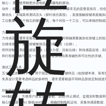
核心：
通常使用精密步进电机或伺服电机驱动。
‌
动作：
模拟人手按压动作（按
释放循环）。最常见的是
垂直按压
，但
‌
-
驱动头：
末端装有测试压头（探针或仿真指），直接接触按键表面施加
‌
工位数量：
五
个独立的驱动单元，每个对应一个工位，可以单独控制或
‌
力
位移控制系统：
/
力传感器：
通常安装在每个驱动头上，实时精确测量施加在按键上的按
‌
位移传感器：
测量按键被按压的行程深度（位移）。
‌
闭环控制：
系统根据设定值（目标力度、目标位移）和传感器反馈，实
‌
和行程都精确可控且一致。这是保证测试结果准确性和可比性的关键。
测试工位夹具：
五
个独立的夹具平台，用于固定被测试的按键样品（如按键本身、装有
夹具设计需要考虑样品的多样性，通常需要根据不同样品形状定制或使
控制系统（人机界面）：
触摸屏：
方便用户设置测试参数、启动
停止测试、监视实时数据和
‌HMI
‌
/
核心控制器：
接收
指令，精确控制电机运动、采集传感器数据
‌ PLC
HMI