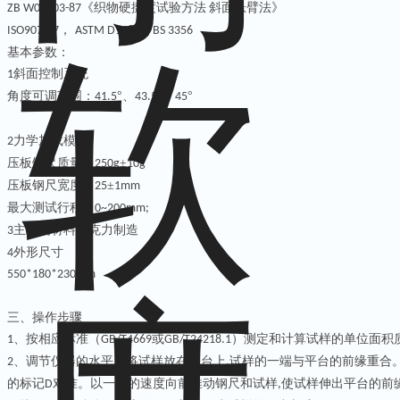
《织物硬挺度试验方法
斜面悬臂法》
‌ZB W04003‌
-87
，
，
ISO9073-7
ASTM D1388
BS 3356
基本参数：
‌斜面控制系统‌
1
‌角度可调范围‌：
°、
°、
°
41.5
43.5
45
‌力学加载模块
2
‌压板钢尺质量‌：
±
250g
10g
‌压板钢尺宽度‌：
±
25
1mm
‌最大测试行程‌：
0~200mm
;
主结构材料亚克力制造
3
外形尺寸
4
550*180*230
mm
三、操作步骤
、按相应标准（
或
）测定和计算试样的单位面积
1
GB/T4669
GB/T24218.1
、调节仪器的水平。将试样放在平台上
试样的一端与平台的前缘重合
2
,
的标记
对准。以一定的速度向前推动钢尺和试样
使试样伸出平台的前
D
,