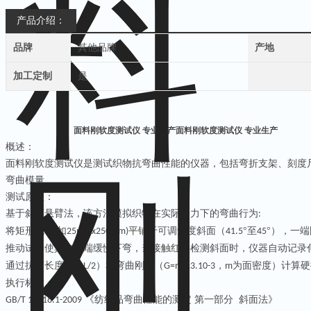
产品介绍：
品牌
其他品牌
产地
加工定制
是
面料刚软度测试仪 专业生产
面料刚软度测试仪 专业生产
概述：
面料刚软度
测试仪是测试织物抗弯曲性能的仪器，包括弯折支架、刻度
弯曲模量
测试原理：
基于斜面悬臂法，该方法模拟织物在实际受力下的弯曲行为
:
将矩形试样
如
平铺于可调角度斜面（
°至
°），一
(
25mmx250mm)
41.5
45
推动试样使其自由端缓慢下弯，当接触红外检测斜面时，仪器自动记录
通过抗弯长度（
≈
）和弯曲刚度（
·
，
为面密度）计算硬
c
L/2
G=m
c3.10-3
m
执行标准：
《
纺织品弯曲性能的测定
第一部分
斜面法》
GB/T 18318.1-2009