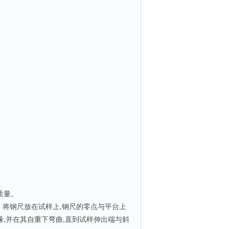
质量。
。将钢尺放在试样上
钢尺的零点与平台上
,
缘
并在其自重下弯曲
直到试样伸出端与斜
,
,