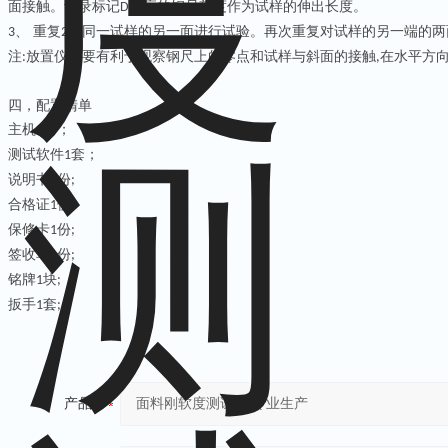
面接触。记录标记
对应的钢尺刻度作为试样的伸出长度。
D
、 重复
对同一试样的另一面进行试验。再次重复对试样的另一端的两
3
2
注
放置仪器要有利于观察钢尺上的零点和试样与斜面的接触
在水平方
:
,
四，配置清单
主机
台；
1
测试软件
套；
1
说明书
份
1
;
合格证
份
1
;
保修卡
份
1
;
签收单
份
1
;
铭牌
块
1
;
扳手
套
1
;
产品：