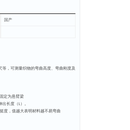
国产
尺等，可测量织物的弯曲高度、弯曲刚度及
端固定为悬臂梁
伸出长度（
）。
L
挺度，值越大表明材料越不易弯曲