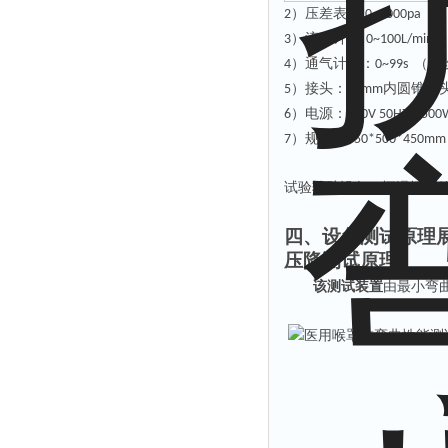
）压差表：
2
0~2000pa
）流量计
3
: 0~100L/min
）通气计时：
（可
4
0~99s
）接头：
内圆锥接
5
15mm
）电源：
6
220V 50HZ 500
）规格：
7
550*500*450mm
试验辅助设备：恒温恒湿
四、设备测试原理
压降测试原理
该测试装置
由最小弯