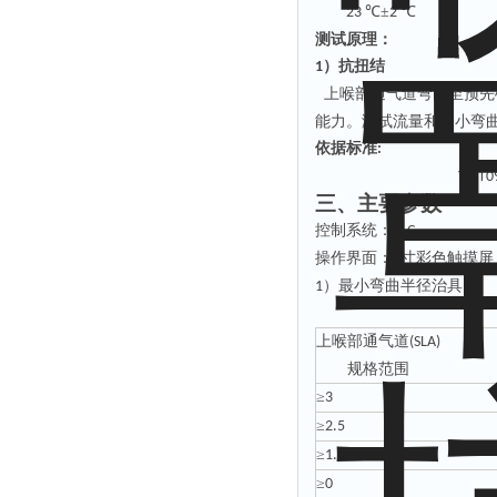
℃±
℃
23
2
测试原理：
）抗扭结
1
上喉部通气道弯曲至预先
能力。测试流量和最小弯
依据标准
:
YY/T0
三、主要参数
控制系统：
PLC
操作界面：
寸彩色触摸屏
7
）最小弯曲半径治具
1
上喉部通气道
(SLA)
规格范围
≥
3
≥
2.5
≥
1.5
≥
0