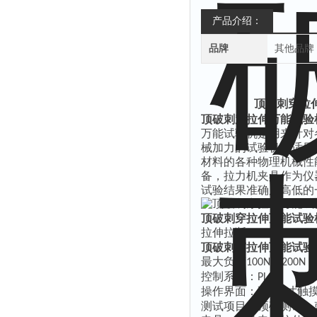
产品介绍：
品牌
其他品牌
顶破刺穿拉伸
顶破刺穿拉伸万能试验
万能试验机是用来针对
械加力的试验机，适用
材料的各种物理机械性
备，拉力机夹具作为仪
试验结果准确度高低的
顶破刺穿拉伸万能试验
拉伸拉断
ASTM-D5035,I
顶破刺穿拉伸万能试验
最大负荷
，
，
100N
200N
控制系统：
PLC;
操作界面：彩色
寸触
7
测试项目：顶破测试，