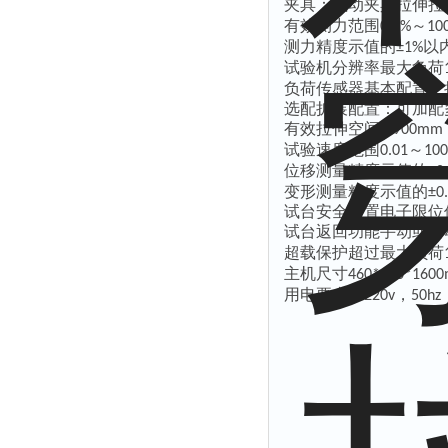
夹具：气动夹具拉伸拉
有效测力范围
～
0.2%
10
测力精度示值的
以
±1%
试验机分辨率最大负荷
负荷传感器基本配置：
选配
扩展配置：可加配
有效拉伸空间
0-900mm
试验速度范围
～
0.01
10
位移测量精度示值的
±0
变形测量精度示值的
±0
试台安全装置电子限位
试台返回功能手动或自
超载保护超过最大负荷
主机尺寸
46
0*
65
0*1
6
0
用电要求：
，
220v
50hz