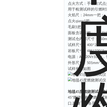
点火方式：手动方式点
用于检测试样的引燃时
火焰尺：
一把；
24mm
点火qiang
把
1
;
毛刷
把
1
面板含调压阀，（
0-1M
测试仓内部尺寸：
350
m
试样尺寸：
400*220mm
岩板尺寸：
485*220*8
电源：
，
AC220V±10%V
外形尺寸：
501mm*27
试样夹具如图
地毯45度燃烧测试仪
°燃烧试验仪
燃烧试
45
:
口
两侧下部各开有一排
,