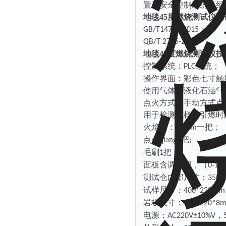
置及安全控制系统等组
地毯45度燃烧测试仪
；
GB/T14768-2015
QB/T 2755-2005
地毯45度燃烧测试仪
控制系统：
系统；
PLC
操作界面：彩色七寸触
使用气体：液化石油气
点火方式：手动方式点
用于检测试样的引燃时
火焰尺：
一把；
24mm
点火qiang
把
1
;
毛刷
把
1
面板含调压阀，（
0-1M
测试仓内部尺寸：
350
m
试样尺寸：
400*220mm
岩板尺寸：
485*220*8
电源：
，
AC220V±10%V