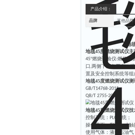
产品介绍：
品牌
其他品牌
地
地毯45度燃烧测试仪
°燃烧试验仪
燃烧试
45
:
口
两侧下部各开有一排
,
置及安全控制系统等组
地毯45度燃烧测试仪
；
GB/T14768-2015
QB/T 2755-2005
地毯45度燃烧测试仪
控制系统：
系统；
PLC
操作界面：彩色七寸触
使用气体：液化石油气