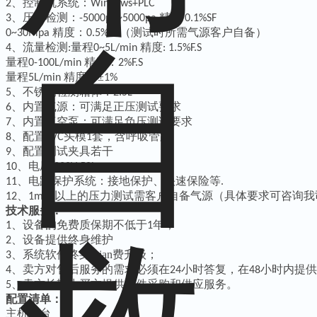
、控制机系统：
2
Windows+PLC
、压力检测：
精度
3
-5000pa~5000pa
0.1%SF
精度：
（测试时所需气源客户自备）
0~30Mpa
0.5%F.S
、流量检测
量程
精度
4
:
0~5L/min
: 1.5%F.S
量程
精度：
0-100L/min
2%F.S
量程
精度：±
5L/min
1%
、不锈钢检测箱体：
5
2.5L
、
内置气源：可满足正压测试要求
6
、
内置真空泵：可满足负压测试要求
7
、
配置
头模
套，含呼吸管路
8
PVC
1
、
配置测试夹具若干
9
、
电压
10
220V
50hz
、电路保护系统：接地保护、快速保险等
11
.
、
以上的压力测试需客户自备气源（具体要求可咨询我
12
1mpa
技术服务：
、设备的免费质保期不低于
年；
1
1
、设备提供终身维护
2
、系统软件终身mian费升级；
3
、卖方对售后服务的需求必须在
小时答复，在
小时内提供
4
24
48
、卖方长期为买方提供备件采购和供应服务。
5
配置清单：
主机一台