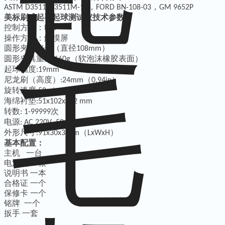
，
，
ASTM D3511
/D3511M-16
FORD BN-108-03
GM 9652P
美标刷式起毛起球测试仪技术参数：
控制方式：
PLC
操作方式：触摸屏
圆形夹具
个（直径
）
: 6
108mm
圆形夹具重量
（软泡沫橡胶表面）
:660g
起球幅度
:19mm
尼龙刷（高度）
（
）
:24mm
0.94in
旋转速度
:58 r/min
海绵衬垫
:51x102x152 mm
转数
次
: 1-99999
电源
: AC 220V 50 HZ
外形尺寸
（
）
:91x30x38cm
LxWxH
基本配置：
主机 一台
电源线 一根
说明书 一本
合格证 一个
保修卡 一个
铭牌 一个
扳手
一套