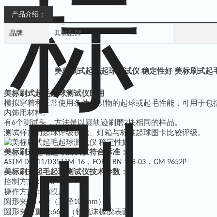
产品介绍：
品牌
其他品牌
美标刷式起毛起球测试仪 稳定性好
美标刷式起
美标刷式起毛起球测试仪应用
模拟穿着和正常使用条件下织物的起球或起毛性能，可用于包
内饰用材料。
有
个测试头，方法是以圆轨迹刷磨
块相同的样品。
6
2
测试样需用起球评级视镜、灯箱与标准起球图卡比较评级。
美标刷式起毛起球测试仪符合标准：
，
，
ASTM D3511
/D3511M-16
FORD BN-108-03
GM 9652P
美标刷式起毛起球测试仪技术参数：
控制方式：
PLC
操作方式：触摸屏
圆形夹具
个（直径
）
: 6
108mm
圆形夹具重量
（软泡沫橡胶表面）
:660g