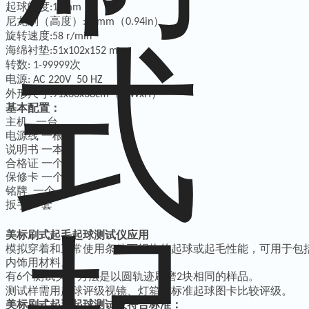
起球幅度
:19mm
尼龙刷（高度）
（
）
:24mm
0.94in
旋转速度
:58 r/min
海绵衬垫
:51x102x152 mm
转数
次
: 1-99999
电源
: AC 220V 50 HZ
外形尺寸
（
）
:91x30x38cm
LxWxH
基本配置：
主机 一台
电源线 一根
说明书 一本
合格证 一个
保修卡 一个
铭牌 一个
扳手
一套
美标刷式起毛起球测试仪应用
模拟穿着和正常使用条件下织物的起球或起毛性能，可用于包
内饰用材料。
有
个测试头，方法是以圆轨迹刷磨
块相同的样品。
6
2
测试样需用起球评级视镜、灯箱与标准起球图卡比较评级。
美标刷式起毛起球测试仪符合标准：