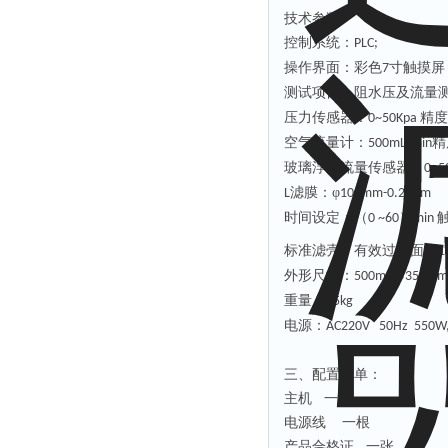
技术参数
控制系统：
PLC;
操作界面：彩色
寸触摸屏
7
测试项目：阻水压及流量
压力传感器：
精度
0~50Kpa
空气流量计：
精
500mL/min
玻璃浮球
流量传感器：
0~5
滤膜：φ
μ
L
100mm-0.22
m
时间设定：（
）
0 ~60
min
标准滤壳：有效过滤面积
1
外形尺寸：
×
500mm
350mm
重量：
25kg
电源：
AC220V 50Hz 550W
三、配置清单：
主机
一台
电源线
一根
产品合格证
一张