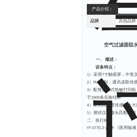
产品介绍：
品牌
其他品牌
空气过滤器阻水
概述：
一、
设备特点：
）
采用
寸
触摸
屏，中
英
1
7
）
控制，通讯读取传
2
PLC
）配有嵌入式热敏打印机
3
于
条实验结果
1000
）采用高精度传感器大大
4
）测试仪表接头匹配标准
5
二、执行标准
《医用输液
YY 0770.2-2009