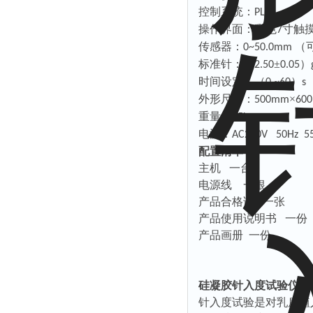
控制系统：
PLC;
操作界面：彩色
寸触
7
传感器：
（
0~50.0mm
标准针：（
±
）
2.50
0.05
时间设定：（
）
0 ~60
s
外形尺寸：
×
500mm
60
重量：
25kg
电源：
AC220V 50Hz 5
配置清单：
主机 一台
电源线 一根
产品合格证 一张
产品使用说明书 一份
产品画册 一份
硅凝胶针入度试验仪概
针入度试验是对乳房植