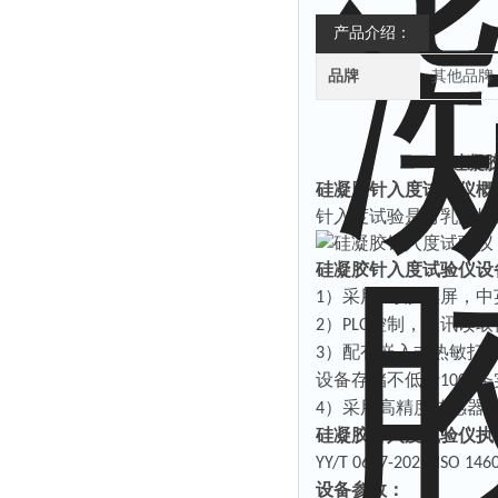
产品介绍：
品牌
其他品牌
硅凝
硅凝胶针入度试验仪概
针入度试验是对乳房植
硅凝胶针入度试验仪设
）
采用
寸
触摸
屏，中
1
7
）
控制，通讯读取
2
PLC
）配有嵌入式热敏打
3
设备存储不低于
条
1000
）采用高精度传感器
4
硅凝胶针入度试验仪执
YY/T 0647-2021/ISO 146
设备参数：