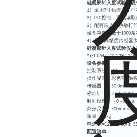
硅凝胶针入度试验仪设
）
采用
寸
触摸
屏，中
1
7
）
控制，通讯读取
2
PLC
）配有嵌入式热敏打
3
设备存储不低于
条
1000
）采用高精度传感器
4
硅凝胶针入度试验仪执
YY/T 0647-2021/ISO 146
设备参数：
控制系统：
PLC;
操作界面：彩色
寸触
7
传感器：
（
0~50.0mm
标准针：（
±
）
2.50
0.05
时间设定：（
）
0 ~60
s
外形尺寸：
×
500mm
60
重量：
25kg
电源：
AC220V 50Hz 5
配置清单：