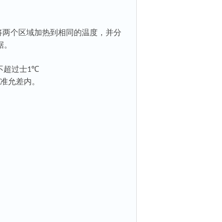
将两个区域加热到相同的温度，并分
据。
不超过士
℃
1
准允差内。