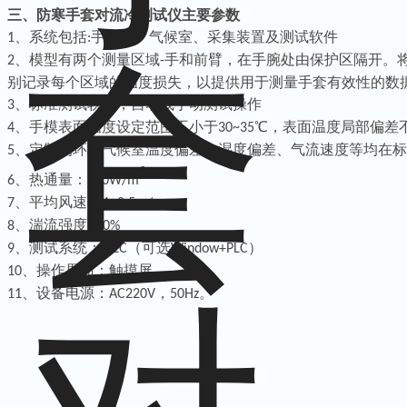
三、防寒手套对流冷测试仪主要参数
、系统包括
手模型、气候室、采集装置及测试软件
1
:
、模型有两个测量区域
手和前臂，在手腕处由保护区隔开。
2
-
别记录每个区域的温度损失，以提供用于测量手套有效性的数
、标准测试软件，自动或手动测试操作
3
、手模表面温度设定范围不小于
℃，表面温度局部偏差
4
30~35
、定制的环境气候室温度偏差、湿度偏差、气流速度等均在标
5
2
、热通量：
6
200W/m
、平均风速：
±
7
4
0.5m/s
、湍流强度≤
8
30%
、测试系统：
（可选
）
9
PLC
Window+PLC
、操作界面：触摸屏
10
、
设备电源：
，
。
11
AC220V
50Hz