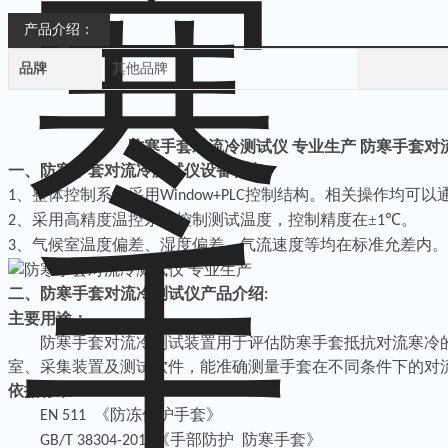
产品介绍：
品牌
其他品牌
防寒手套对流冷测试仪 专业生产
防寒手套对
一、防寒手套对流冷测试仪设备特点
、整体控制系统采用
控制结构。相关操作均可以
1
Window+PLC
、采用高精度温控系统控制测试温度，控制精度在±
℃。
2
1
、气候室温度偏差、湿度偏差、气流速度等均在标准允差内。
3
二、防寒手套对流冷测试仪产品介绍
:
主要用途：
防寒手套对流冷测试装置用于评估防寒手套抵抗对流寒冷
室、采集装置及测试软件，能准确测量手套在不同条件下的对
依据标准：
《防冻保护手套》
EN 511
《手部防护 防寒手套》
GB/T 38304-2019