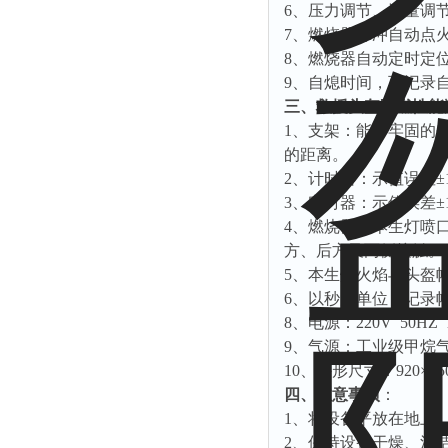
6
、压力调节、流量调
7
、
燃烧器脉冲自动点
8
、
燃烧器自动定时定
9
、自熄
时间，
可
记录
三、救援头盔阻燃性能
1
、支架：能够牢固的
的距离。
2
、计时器：示值误差
±
3
、定时器：示值误差
±
4
、燃烧器：
本生灯喷
方、后方及两侧接触。
5
、本生灯火焰与头盔
6
、以秒为单位，记录
8
、电源：
220V 50HZ
9
、气源：
工业级甲烷
10
、外形尺寸：
920
×
55
四、注意事项
：
1
、将设备平放在地上
2
、保持设备干燥、清