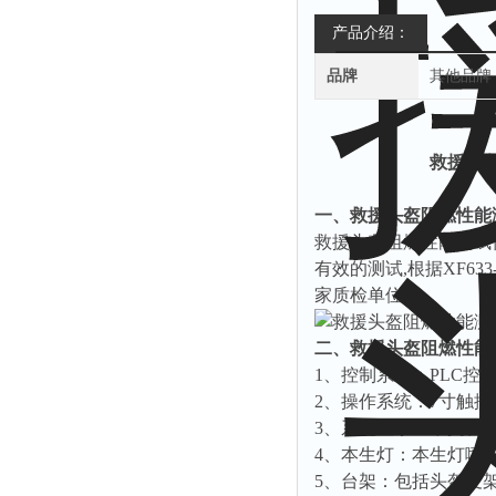
产品介绍：
品牌
其他品牌
救援头
一、救援头盔阻燃性能
救援头盔
阻燃性能测试
有效的测试
,
根据
XF633
家质检单位。
二、救援头盔阻燃性能
1、
控制系统：
PLC
控
2
、操作系统：
7
寸触摸
3
、系统显示：中文、
4
、本生灯：本生灯喷
5
、台架：包括头盔支