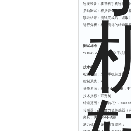
连接设备：将牙科手机连接到
启动测试：根据设备说明书的
读取结果：测试完成后，读取
进行分析：根据测得的转速数
测试标准
《牙科学 手机和
YY1045-2021
技术参数
检测项目：牙科手机转速检验
控制系统：
PLC
操作
界面：彩色
寸触摸屏，中
7
技术指标：可定制
转速范围：
转
分～
1000
/
500000
传感器：高精度力值传感器（
夹具：优质
不锈钢
304
测力机构：
设备
内置
结构；