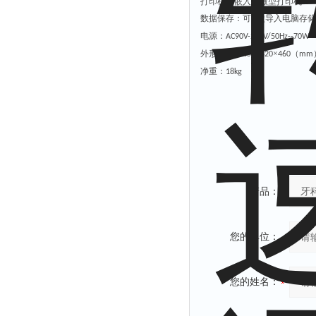
打印机：
嵌入式
微型
打印机
数据保存：可
盘导入电脑存储
U
电源：
AC90V-240V/50Hz
--70W
外形尺寸：
×
×
（
45
0
32
0
4
60
mm
净重：
18
kg
产品：
您的单位：
您的姓名：