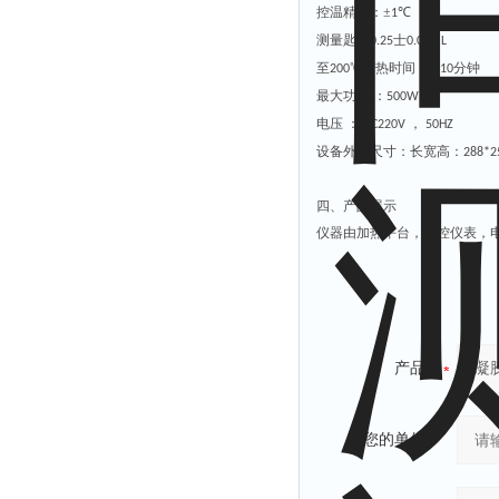
控温精度：±
℃
1
测量匙：
士
0.25
0.01mL
至
℃加热时间 ：≤
分钟
200
10
最大功率 ：
5
00W
电压 ：
，
AC
220
V
50HZ
设备外形尺寸：长宽高：
288*
四、产品展示
仪器由加热平台，温控仪表，
产品：
您的单位：