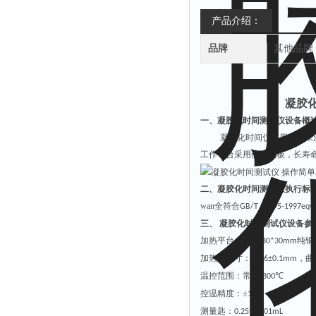
产品介绍：
品牌
其他品牌
凝胶
一、凝胶化时间测试仪设备概
凝胶化时间仪适用于粉末
工作平台采用优质铜板，长寿
二、凝胶化时间测试仪执行标
wan全符合
GB/T 16995-1997eqv 
三、 凝胶化时间测试仪设备参
加热平台：
纯
铜
130
*
30
*
30
mm
加热槽
尺寸：
Φ
，
曲
16±0.1mm
温控范围：常温
℃
-
3
00
控温精度：±
℃
1
测量匙：
士
0.25
0.01mL