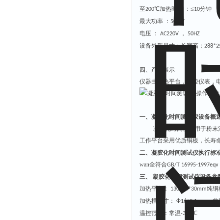
至
℃加热时间 ：≤
分钟
200
10
最大功率 ：
5
00W
电压 ：
，
AC
220
V
50HZ
设备外形尺寸：长宽高：
288*
四、产品展示
仪器由加热平台，温控仪表，
一、凝胶化时间测试仪设备概
凝胶化时间仪适用于粉末
工作平台采用优质铜板，长寿
二、凝胶化时间测试仪执行标
wan全符合
GB/T 16995-1997eqv 
三、 凝胶化时间测试仪设备参
加热平台：
纯
铜
130
*
30
*
30
mm
加热槽
尺寸：
Φ
，
曲
16±0.1mm
温控范围：常温
℃
-
3
00