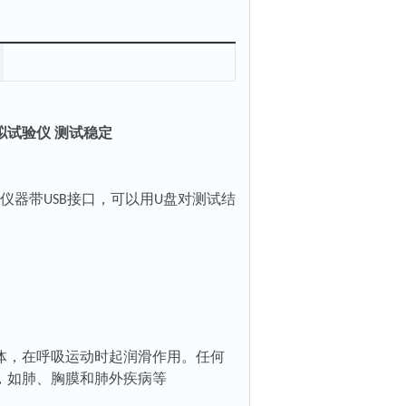
拟试验仪 测试稳定
仪器带
接口，可以用
盘对测试结
USB
U
体，在呼吸运动时起润滑作用。任何
，如肺、胸膜和肺外疾病等