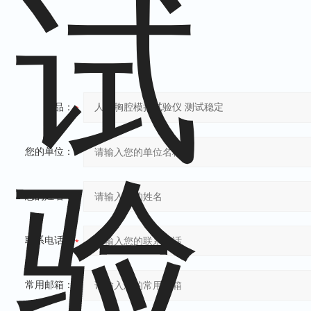
产品：
您的单位：
您的姓名：
联系电话：
常用邮箱：