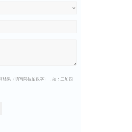
算结果（填写阿拉伯数字），如：三加四