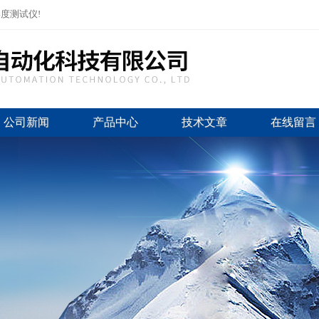
度测试仪!
公司新闻
产品中心
技术文章
在线留言