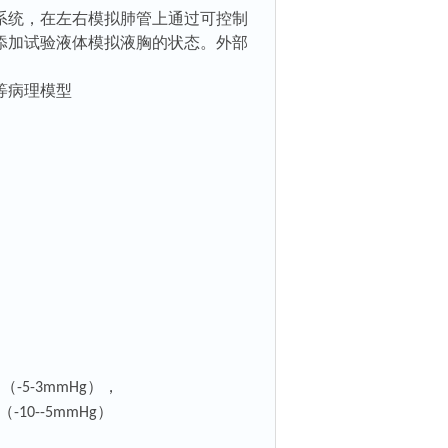
系统，在左右模拟肺管上通过可控制
添加试验液体模拟液胸的状态。外部
。
等病理模型
（
），
a
-5-3mmHg
（
）
-10--5mmHg