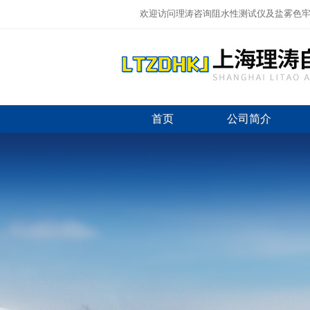
欢迎访问理涛咨询阻水性测试仪及盐雾色牢
首页
公司简介