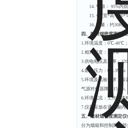
14.
气源： 95%
15.
长*宽*高 740*
16.
重量：约30Kg
四、建材烟密度测定仪
1.环境温度：0℃-40℃
2.相对湿度：≤85％
3.供电电压及功率：220
4.燃气压力：0-0.3M
5.环境及试验要求：仪
气源对仪器降温15min
6.环境气流：工作状
7.仪器应放在通风橱内
五、建材烟密度测定仪
分为烟箱和控制两大部