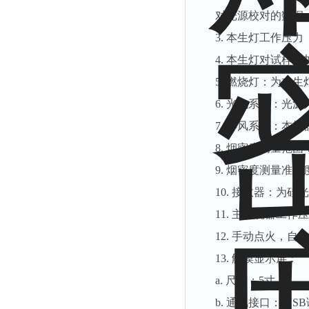
对光源校对的数据
3.
本生灯工作压力（ 2
4.
本生灯对试样施加火
5.
燃烧灯：为本生灯，
6.
光电系统：光源为
7.
排风系统：本机
8.
烟密度测量范围：0
9.
烟密度测量准确度
10.
接收器：为硅光
11.
主燃烧器工作压力
12.
手动点火，自动
13.
触摸显示屏：
a.
尺寸：5寸
b.
通讯接口： US