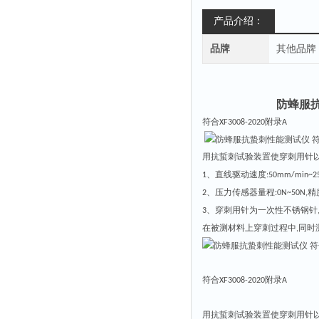
产品介绍：
品牌
其他品牌
防蜂服
符合
附录
XF3008-2020
A
用抗蜇刺试验装置使穿刺用针
直线驱动速度
1、
:50mm/min~2
压力传
感器量程
精
2、
:0N~50N,
穿刺用针为一次性不锈钢针
3、
在被测材料上穿刺过程中
同时
,
符合
附录
XF3008-2020
A
用抗蜇刺试验装置使穿刺用针