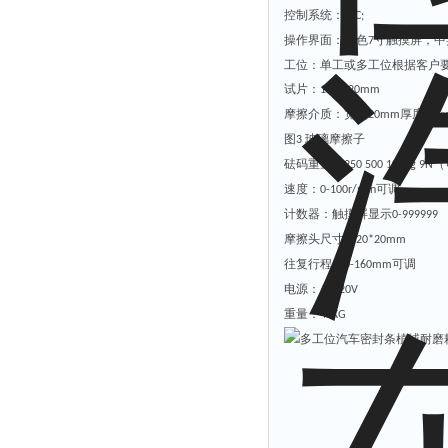
控制系统：
PLC;
操作界面：彩色
寸触摸屏，中
7
工位：单工或多工位根据客户
试片：
150-220mm
摩擦介质：宽度
厚度
20mm
4m
图
玻璃摩擦子
3
砝码重量：
（
250 500 1000g 9N
速度：
可调
0-100r/min
计数器
：
触摸屏显示
0-999999
摩擦头尺寸：
20*20mm
往复行程：
可调
0-160mm
电源：
AC220V
重量：
4
0KG