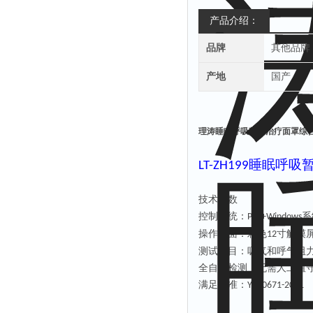
产品介绍：
品牌
其他品牌
产地
国产
理涛睡眠呼吸暂停治疗面罩综
睡眠呼吸
LT
-ZH199
技术参数
控制系统：
系
PLC+Windows
操作界面：彩色
寸触摸
12
测试项目：
吸气和呼气阻
全自动检测，无需人工值
满足标准：
YYT0671-2021