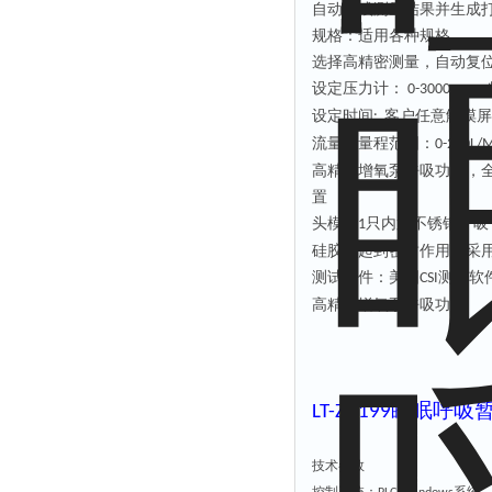
自动生成测量
结果并生成
规格：
适用各种规格
选择高
精密测量，自动复
设定
压力
计
：
，
0-3000pa
设定时间
客户任意
触摸屏
:
流量计量程范围：
0-200L/
高精度增氧泵呼吸功能，
置
头模：
只内置不锈钢呼吸
1
硅胶泥起到密封作用，
采
测试软件：美国
测试软
CSI
高精度增氧泵呼吸功能
睡眠呼吸
LT
-ZH199
技术参数