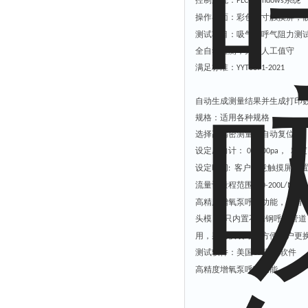
控制系统：
系统
PLC+Windows
操作界面：彩色
寸触摸屏，
12
测试项目：
吸气和呼气阻力测
全自动检测，无需人工值守
满足标准：
YYT0671-2021
自动生成测量
结果并生成
打印
规格：
适用各种规格
选择高
精密测量，自动复位
设定
压力
计
：
，
精度
0-3000pa
设定时间
客户任意
触摸屏
设
:
流量计量程范围：
0-200L/MIN
高精度增氧泵呼吸功能，全自
头模：
只内置不锈钢呼吸管道
1
用，
采用快装结构方便用户更
测试软件：美国
测试软件
CSI
高精度增氧泵呼吸功能