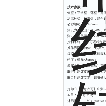
技术参数：
管壁：正常壁、薄壁、超
测试种类：注射针，缝合
公称规格：
；
0.
1
~
5
mm
测试
力值
范围：
，
0~
20
N
测试速度
范围
：
0~250
mm/
控制系统：
可远程免费
PLC,
操作界面：简体中文
英文
/
模拟皮肤材料：聚氨酯膜
硬度：邵氏
；
A85±10
暴露面积：（加固后）
穿
缝合针刺穿皮肤材料：铝
缝合针刺穿要求：钢块硬
打印方式：每次可打印测
净重：
（
约
）
20
kg
外形尺寸：
（
约
）
500
×
500