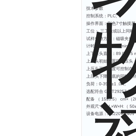
技术参数
PLC;
控制系统：
7
操作界面：彩色
寸触摸屏
三⼯位或以上同时
工位：
试样夹持⽅式：磁吸夹持
计时范围：
0~999min
；
上下压头直径
89.0±0.5
：
上压头初始位置距下压头
上压头下降速度可控制在
上压头下降到底的同时旋
负荷
0-
39.2±1 .0N。
：
符合
GB/T29257
选配
配备
（
15±0.5） cm×（
外观尺⼨
：
L×W×H:（ 50
设备电源：
AC220V-240V