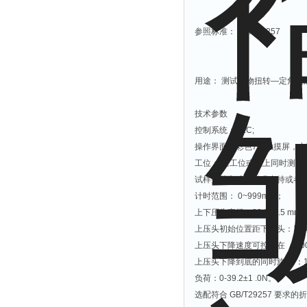
参照标准： GB/T29257
⽤途： 测试织物扭转—定角度
技术参数
控制系统：
PLC;
操作界面：彩色
7
寸触摸屏，中
工位：
三⼯位或以上同时测试 ，
试样夹持⽅式：磁吸夹持或者
计时范围： 0~999min
；
上下压头直径
：
89.0±0.5 mm
上压头初始位置距下压头
：
11
上压头下降速度可控制在
：
20
上压头下降到底的同时旋转
：
负荷
：
0-
39.2±1 .0N。
选配
符合 GB/T29257 要