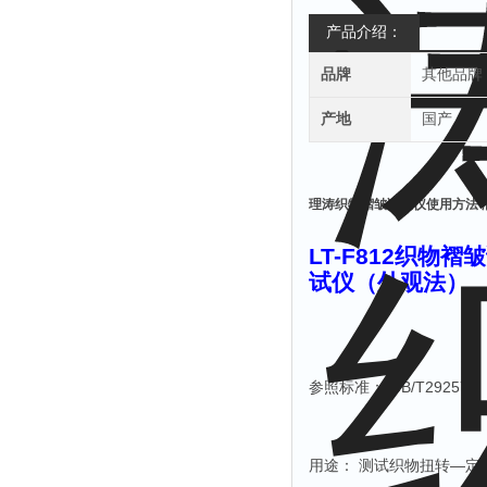
产品介绍：
品牌
其他品牌
产地
国产
理涛织物褶皱试验仪使用方法 
LT-F812
织物褶皱
试仪（
外观法
）
参照标准：
GB/T29257
⽤途：
测试织物扭转
—定