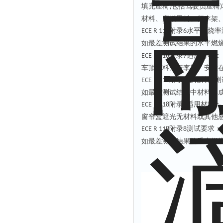
填充座椅
包括驾驶员座椅
(
)
材料、底板里料、行李架
附录
水平燃烧率
ECE R 118
6
如最差测试结果的水平燃
附录
适用材料：
ECE R 118
7
车顶里料、行李架、安放
附录
熔化特性测
ECE R 118
7
如最差测试结果中材料形
附录
适用材料：
ECE R 118
8
窗帘盒遮光无材料或其他
附录
测试要求：
ECE R 118
8
如最差测试结果的垂直燃