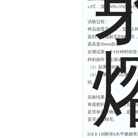
±
℃，湿度
±
的条件
2
50%
5%
试验过程：
样品放置于支架，支架上
器到旁边辐射不到的地方
器高度
距离。
30mm
在测试第一个
分钟时间里
5
样的操作，在测试
最
后一
（
）如果火焰熄灭，（不
1
（
）如果材料仍在燃烧，
2
间。
实验结果
：
将观察到的现象写入实验
是否有滴状物落下，是否
是否点燃棉毛。
附录
水平燃烧率
ECE R 118
6