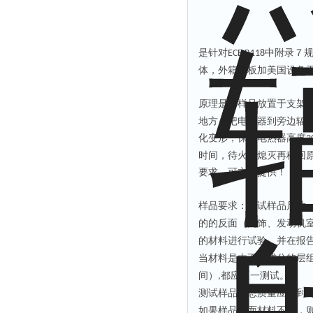
是针对
中附录７
ECE R118
体，外箱冷板加美国设备
原理是将样品放置于支架
地方；把电热器到旁边辐
化变形，保持电热器高度
3
时间，待火焰熄灭再移回
要求，可立即提供！
样品要求：测试样品尺寸
的的反面（内饰、发动机
的材料进行试验，并在报
当材料是由不同成分的层
间）
都应逐一测试。
,
测试样品的总质量应达到
2
如果样品两面材料不同，